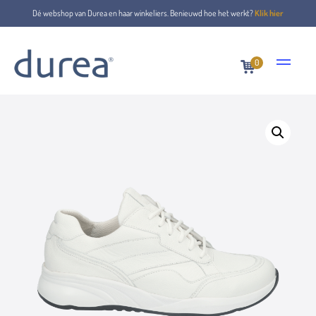
Dé webshop van Durea en haar winkeliers. Benieuwd hoe het werkt?
Klik hier
0
Home
Lace-up shoes
6308.2029