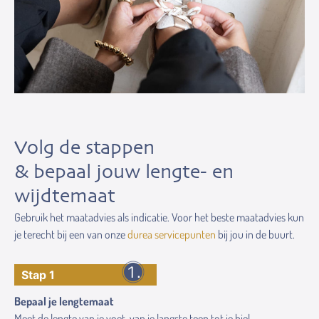
Volg de stappen
& bepaal jouw lengte- en
wijdtemaat
Gebruik het maatadvies als indicatie. Voor het beste maatadvies kun
je terecht bij een van onze
durea servicepunten
bij jou in de buurt.
Stap 1
Bepaal je lengtemaat
Meet de lengte van je voet, van je langste teen tot je hiel.