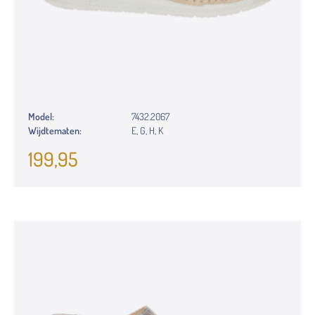
Model:
7432.2067
Wijdtematen:
E, G, H, K
199,95