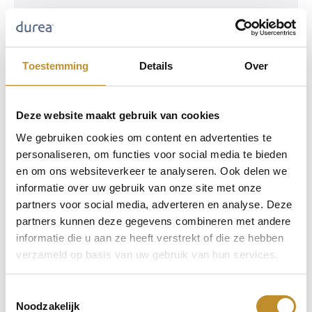
Toestemming
Details
Over
Deze website maakt gebruik van cookies
We gebruiken cookies om content en advertenties te
personaliseren, om functies voor social media te bieden
en om ons websiteverkeer te analyseren. Ook delen we
informatie over uw gebruik van onze site met onze
partners voor social media, adverteren en analyse. Deze
partners kunnen deze gegevens combineren met andere
informatie die u aan ze heeft verstrekt of die ze hebben
verzameld op basis van uw gebruik van hun services.
Model:
6309.1656
Wijdtematen:
E, G, H, K, M
Toestemmingsselectie
264,95
Noodzakelijk