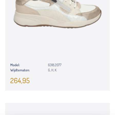
Model:
6318.2077
Wijdtematen:
G, H, K
264,95