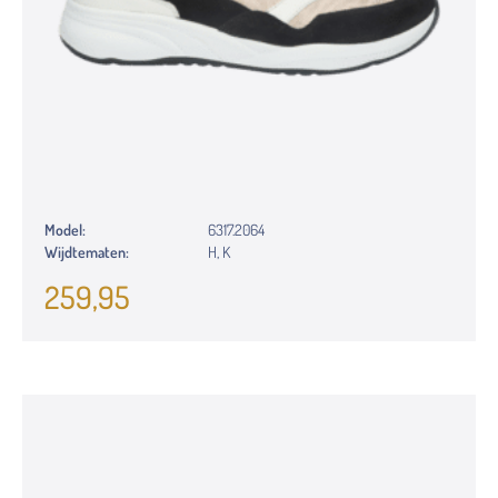
Model:
6317.2064
Wijdtematen:
H, K
259,95