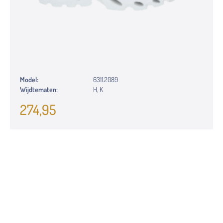
Model:
6311.2089
Wijdtematen:
H, K
274,95