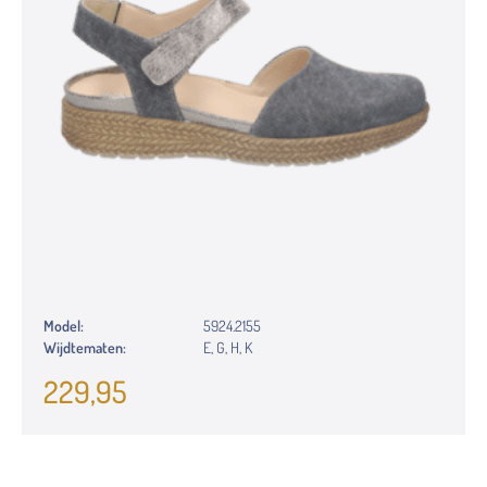
Model:
5924.2155
Wijdtematen:
E, G, H, K
229,95