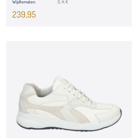
Wijdtematen:
G, H, K
239,95