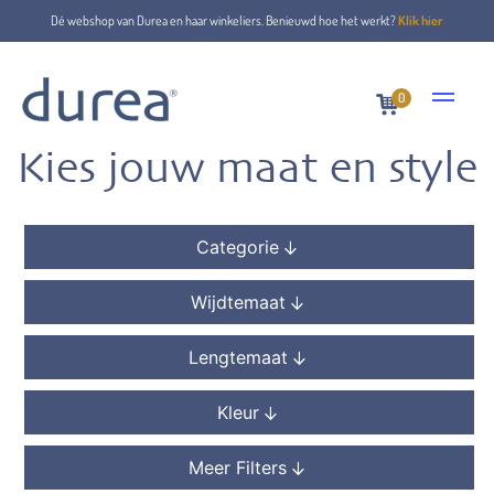
Home
Collectie
Dé webshop van Durea en haar winkeliers. Benieuwd hoe het werkt?
Klik hier
0
Kies jouw maat en style
Categorie
Wijdtemaat
Lengtemaat
Kleur
Meer Filters