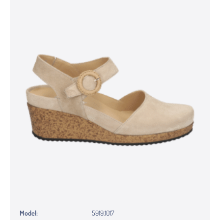
Model:
5919.1017