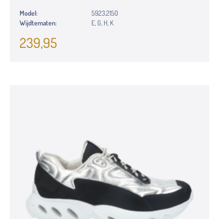
Model:
5923.2150
Wijdtematen:
E, G, H, K
239,95