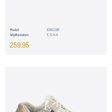
Model:
6316.2081
Wijdtematen:
E, G, H, K
259,95