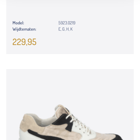
Model:
5923.0219
Wijdtematen:
E, G, H, K
229,95