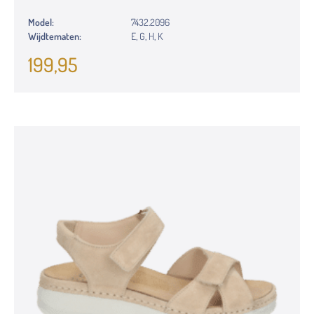
Model:
7432.2096
Wijdtematen:
E, G, H, K
199,95