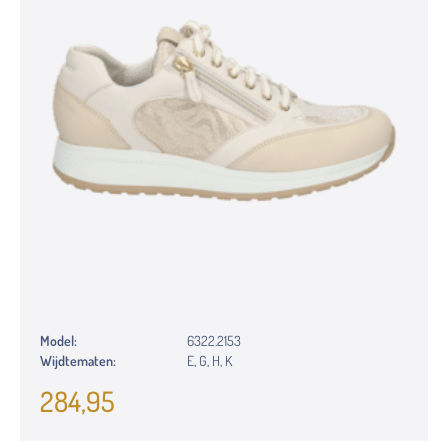
Model:
6322.2153
Wijdtematen:
E, G, H, K
284,95