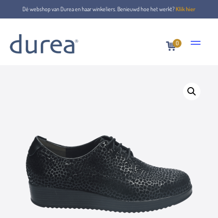
Dé webshop van Durea en haar winkeliers. Benieuwd hoe het werkt?
Klik hier
0
Home
Lace-up shoes
6313.1816