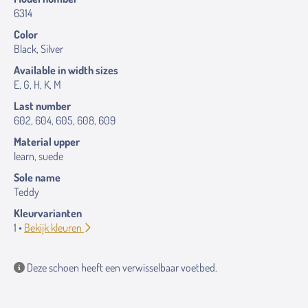
6314
Color
Black, Silver
Available in width sizes
E, G, H, K, M
Last number
602, 604, 605, 608, 609
Material upper
learn, suede
Sole name
Teddy
Kleurvarianten
1 •
Bekijk kleuren
Deze schoen heeft een verwisselbaar voetbed.