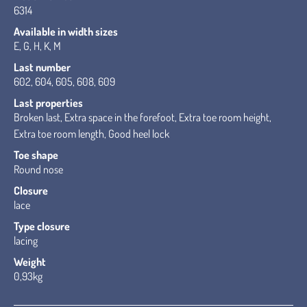
6314
Available in width sizes
E, G, H, K, M
Last number
602, 604, 605, 608, 609
Last properties
Broken last, Extra space in the forefoot, Extra toe room height,
Extra toe room length, Good heel lock
Toe shape
Round nose
Closure
lace
Type closure
lacing
Weight
0,93kg