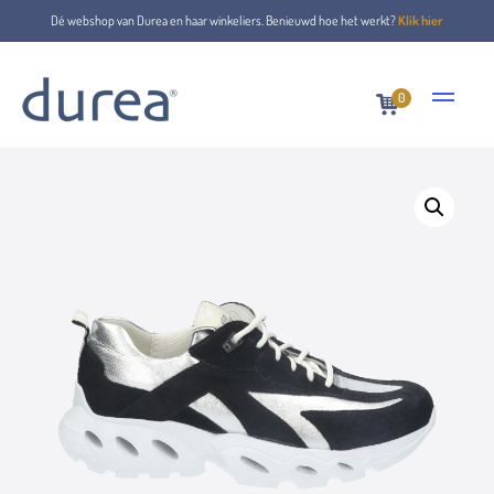
Dé webshop van Durea en haar winkeliers. Benieuwd hoe het werkt?
Klik hier
0
Home
Lace-up shoes
6314.2139