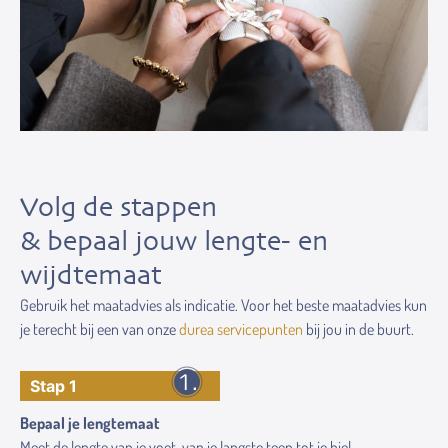
Volg de stappen
& bepaal jouw lengte- en
wijdtemaat
Gebruik het maatadvies als indicatie. Voor het beste maatadvies kun
je terecht bij een van onze
durea servicepunten
bij jou in de buurt.
Stap 1
Bepaal je lengtemaat
Meet de lengte van je voet, van je langste teen tot je hiel.