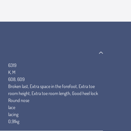
6319
K, M
608, 609
Broken last, Extra space in the forefoot, Extra toe
room height, Extra toe room length, Good heel lock
Round nose
lace
lacing
0,91kg