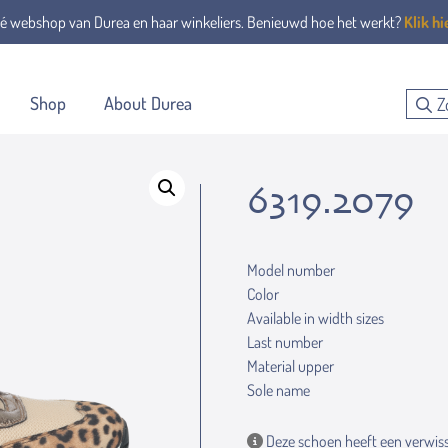
é webshop van Durea en haar winkeliers. Benieuwd hoe het werkt?
Klik hi
Shop
About Durea
6319.2079
Model number
Color
Available in width sizes
Last number
Material upper
Sole name
Deze schoen heeft een verwiss