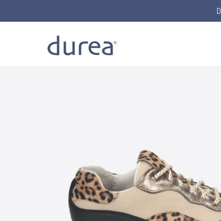
D
Home
Lace-up shoes
6319.2079