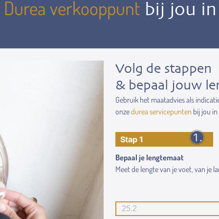
Durea verkooppunt
n
bij jou i
Volg de stappen
& bepaal jouw le
Gebruik het maatadvies als indicati
onze
durea servicepunten
bij jou in
Stap 1
Bepaal je lengtemaat
Meet de lengte van je voet, van je lan