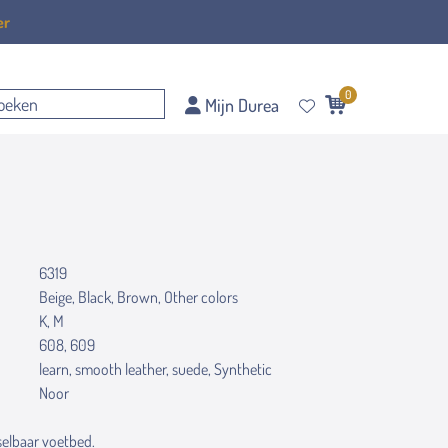
er
0
Mijn Durea
6319
Beige, Black, Brown, Other colors
K, M
608, 609
learn, smooth leather, suede, Synthetic
Noor
elbaar voetbed.