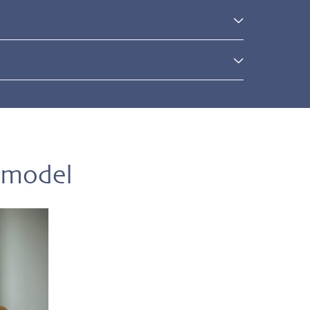
l
 model