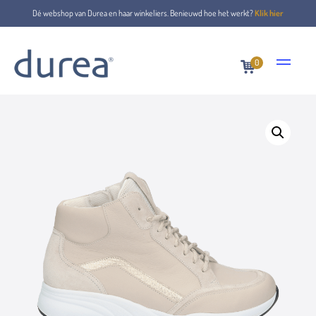
Dé webshop van Durea en haar winkeliers. Benieuwd hoe het werkt?
Klik hier
0
Home
Lace-up boots
9811.1518