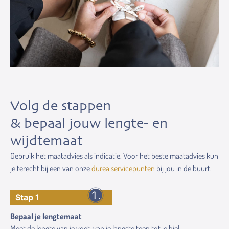
Volg de stappen
& bepaal jouw lengte- en
wijdtemaat
Gebruik het maatadvies als indicatie. Voor het beste maatadvies kun
je terecht bij een van onze
durea servicepunten
bij jou in de buurt.
Stap 1
Bepaal je lengtemaat
Meet de lengte van je voet, van je langste teen tot je hiel.