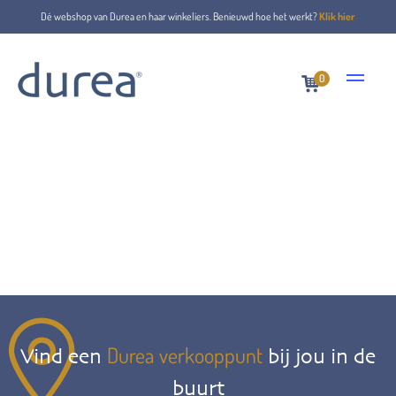
Dé webshop van Durea en haar winkeliers. Benieuwd hoe het werkt?
Klik hier
0
Durea verkooppunt
Vind een
bij jou in de
buurt