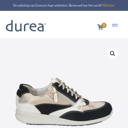
Dé webshop van Durea en haar winkeliers. Benieuwd hoe het werkt?
Klik hier
0
Home
Schnürschuhe
6306.2145