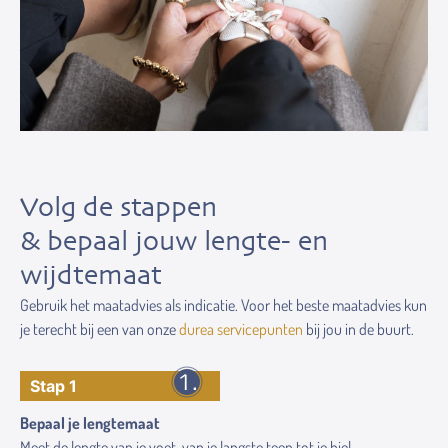
Volg de stappen
& bepaal jouw lengte- en
wijdtemaat
Gebruik het maatadvies als indicatie. Voor het beste maatadvies kun
je terecht bij een van onze
durea servicepunten
bij jou in de buurt.
Stap 1
Bepaal je lengtemaat
Meet de lengte van je voet, van je langste teen tot je hiel.