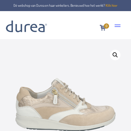
Dé webshop van Durea en haar winkeliers. Benieuwd hoe het werkt?
Klik hier
0
Home
Schnürschuhe
6306.2146