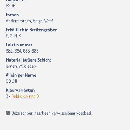
6306
Farben
Andere Farben, Beige, Weiß
Erhältlich in Breitengrößen
E, G, H, K
Leist nummer
682, 684, 685, 688
Material äußere Schicht
lernen, Wildleder-
Alleiniger Name
GO Jill
Kleurvarianten
3 •
Bekijk kleuren
Deze schoen heeft een verwisselbaar voetbed.