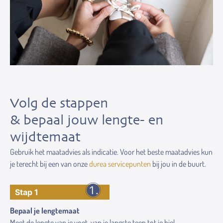
Volg de stappen
& bepaal jouw lengte- en
wijdtemaat
Gebruik het maatadvies als indicatie. Voor het beste maatadvies kun
je terecht bij een van onze
durea servicepunten
bij jou in de buurt.
Stap 1
Bepaal je lengtemaat
Meet de lengte van je voet, van je langste teen tot je hiel.