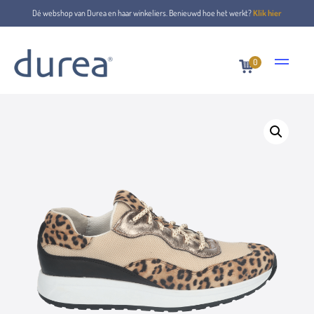
Dé webshop van Durea en haar winkeliers. Benieuwd hoe het werkt?
Klik hier
0
Home
Schnürschuhe
6319.2079