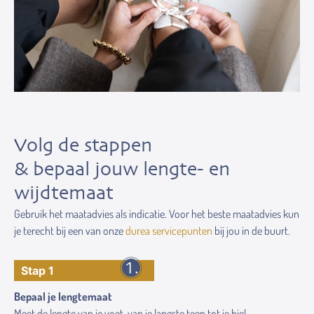
Volg de stappen
& bepaal jouw lengte- en
wijdtemaat
Gebruik het maatadvies als indicatie. Voor het beste maatadvies kun
je terecht bij een van onze
durea servicepunten
bij jou in de buurt.
Stap 1
Bepaal je lengtemaat
Meet de lengte van je voet, van je langste teen tot je hiel.