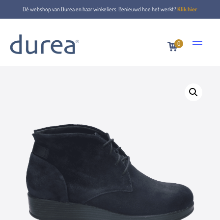
Dé webshop van Durea en haar winkeliers. Benieuwd hoe het werkt?
Klik hier
0
Home
Schnürstiefel
9824.7356