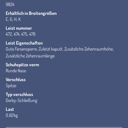
9824
Erhältlich in Breitengrößen
E, G, H, K
Leist nummer
472, 474, 475, 478
Leist Eigenschaften
Gute Fersensperre, Zuletzt kaputt, Zusätzliche Zehenraumhöhe,
Zusätzliche Zehenraumlänge
Schuhspitze vorm
Runde Nase
Verschluss
Spitze
Typ verschluss
Derby-Schließung
Last
0,82kg