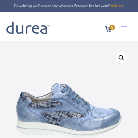
Dé webshop van Durea en haar winkeliers. Benieuwd hoe het werkt?
Klik hier
0
Home
Lace-up shoes
6148.0159