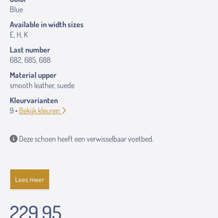
Blue
Available in width sizes
E, H, K
Last number
682, 685, 688
Material upper
smooth leather, suede
Kleurvarianten
9 •
Bekijk kleuren
Deze schoen heeft een verwisselbaar voetbed.
Lees meer
229.95