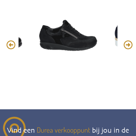
Durea verkooppunt
Vind een
bij jou in de