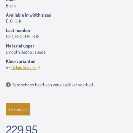
Black
Available in width sizes
E, G, H, K
Last number
932, 934, 935, 938
Material upper
smooth leather, suede
Kleurvarianten
4 •
Bekijk kleuren
Deze schoen heeft een verwisselbaar voetbed.
Lees meer
229.95