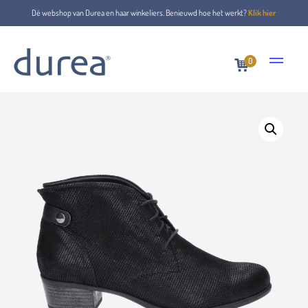
Dé webshop van Durea en haar winkeliers. Benieuwd hoe het werkt?
Klik hier
0
Home
Lace-up boots
9603.9802