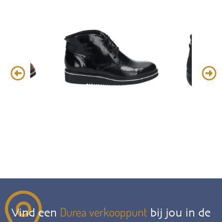
Durea verkooppunt
Vind een
bij jou in de