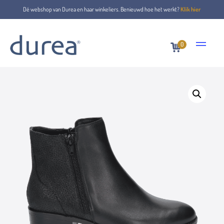
Dé webshop van Durea en haar winkeliers. Benieuwd hoe het werkt?
Klik hier
0
Home
Ankle boots
9739.0775