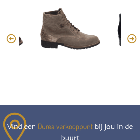
Durea verkooppunt
Vind een
bij jou in de
buurt