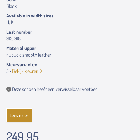
Black
Available in width sizes
H, K
Last number
915, 918
Material upper
nubuck, smooth leather
Kleurvarianten
3 •
Bekijk kleuren
Deze schoen heeft een verwisselbaar voetbed.
Lees meer
249.95