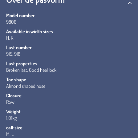
Over de pasvorm
Model number
9806
Available in width sizes
H, K
Last number
915, 918
Last properties
Broken last, Good heel lock
Toe shape
Almond shaped nose
Closure
Row
Weight
1,01kg
calf size
M, L