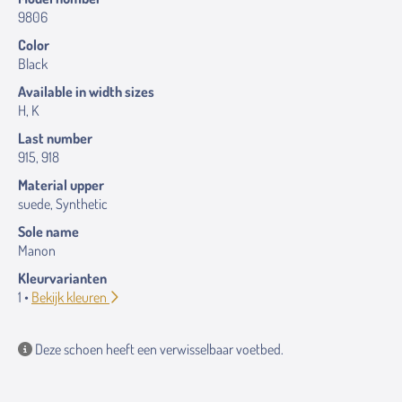
9806
Color
Black
Available in width sizes
H, K
Last number
915, 918
Material upper
suede, Synthetic
Sole name
Manon
Kleurvarianten
1 •
Bekijk kleuren
Deze schoen heeft een verwisselbaar voetbed.