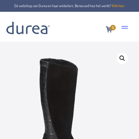
Dé webshop van Durea en haar winkeliers. Benieuwd hoe het werkt?
Klik hier
0
Home
Boots
9806.1321