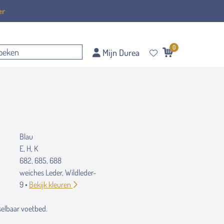
er
0
Mijn Durea
Blau
E, H, K
682, 685, 688
weiches Leder, Wildleder-
9 •
Bekijk kleuren
elbaar voetbed.