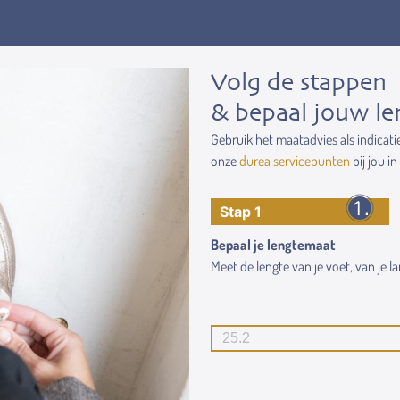
Volg de stappen
& bepaal jouw le
Gebruik het maatadvies als indicati
onze
durea servicepunten
bij jou in
Stap 1
Bepaal je lengtemaat
Meet de lengte van je voet, van je lan