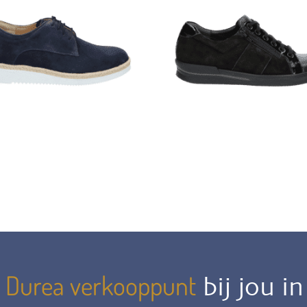
Durea verkooppunt
n
bij jou i