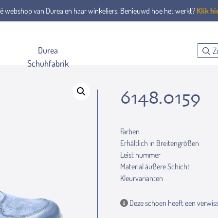
é webshop van Durea en haar winkeliers. Benieuwd hoe het werkt?
Klik hi
Durea
Schuhfabrik
6148.0159
Farben
Erhältlich in Breitengrößen
Leist nummer
Material äußere Schicht
Kleurvarianten
Deze schoen heeft een verwiss