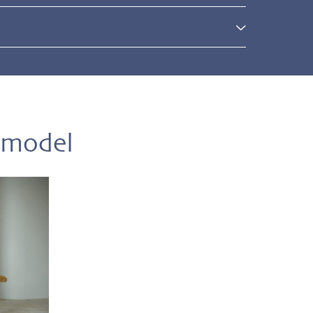
l
 model