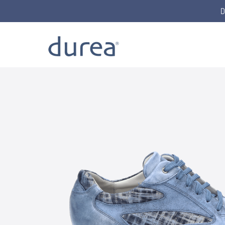
D
Home
Schnürschuhe
6148.0159