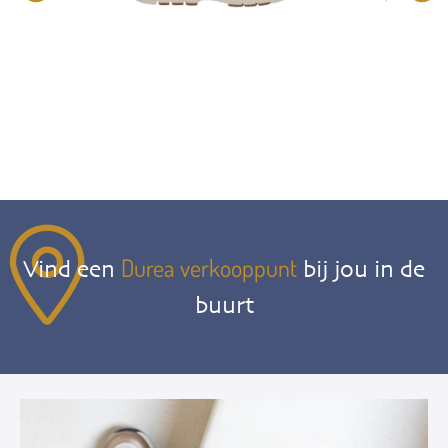
Durea verkooppunt
Vind een
bij jou in de
buurt