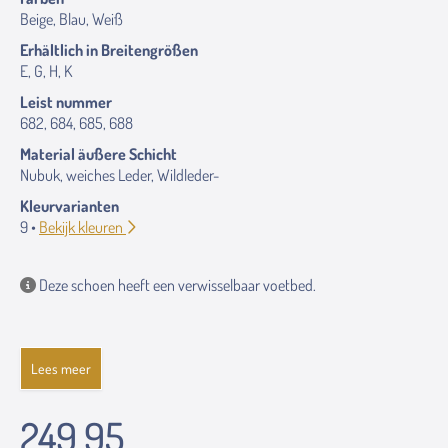
Beige, Blau, Weiß
Erhältlich in Breitengrößen
E, G, H, K
Leist nummer
682, 684, 685, 688
Material äußere Schicht
Nubuk, weiches Leder, Wildleder-
Kleurvarianten
9 •
Bekijk kleuren
Deze schoen heeft een verwisselbaar voetbed.
Lees meer
249.95