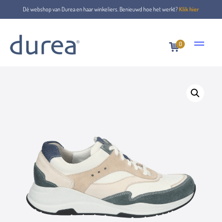
Dé webshop van Durea en haar winkeliers. Benieuwd hoe het werkt?
Klik hier
0
Home
Schnürschuhe
6267.0264