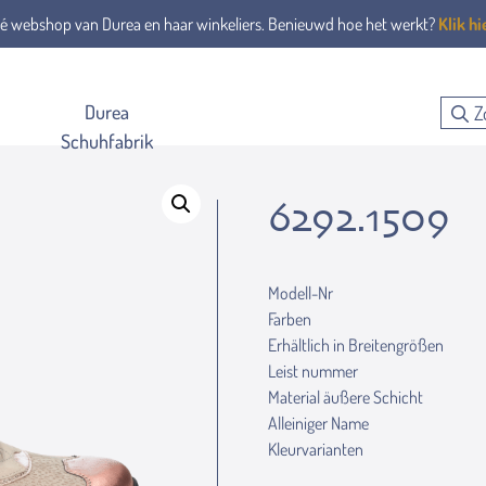
é webshop van Durea en haar winkeliers. Benieuwd hoe het werkt?
Klik hi
Durea
Schuhfabrik
6292.1509
Modell-Nr
Farben
Erhältlich in Breitengrößen
Leist nummer
Material äußere Schicht
Alleiniger Name
Kleurvarianten