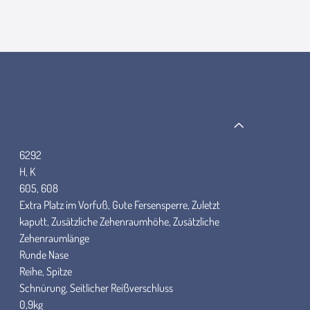
6292
H, K
605, 608
Extra Platz im Vorfuß, Gute Fersensperre, Zuletzt
kaputt, Zusätzliche Zehenraumhöhe, Zusätzliche
Zehenraumlänge
Runde Nase
Reihe, Spitze
Schnürung, Seitlicher Reißverschluss
0,9kg