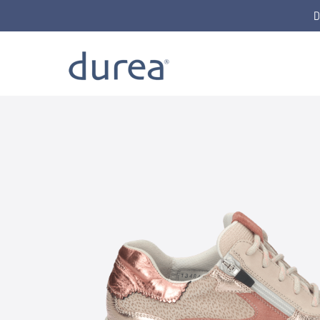
D
Home
Schnürschuhe
6292.1509