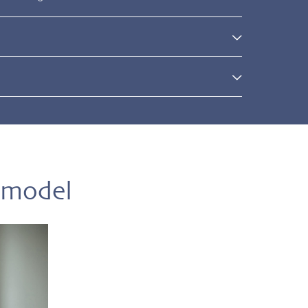
l
 model