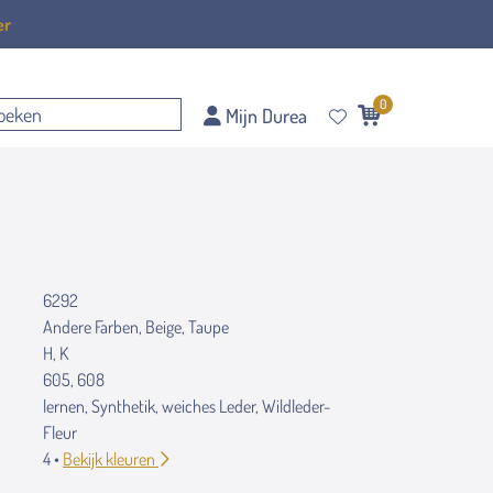
er
0
Mijn Durea
6292
Andere Farben, Beige, Taupe
H, K
605, 608
lernen, Synthetik, weiches Leder, Wildleder-
Fleur
4 •
Bekijk kleuren