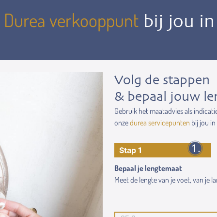
Durea verkooppunt
n
bij jou i
Volg de stappen
& bepaal jouw le
Gebruik het maatadvies als indicati
onze
durea servicepunten
bij jou in
Stap 1
Bepaal je lengtemaat
Meet de lengte van je voet, van je lan