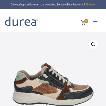
Dé webshop van Durea en haar winkeliers. Benieuwd hoe het werkt?
Klik hier
0
Home
Schnürschuhe
6295.1340