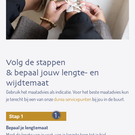
Volg de stappen
& bepaal jouw lengte- en
wijdtemaat
Gebruik het maatadvies als indicatie. Voor het beste maatadvies kun
je terecht bij een van onze
durea servicepunten
bij jou in de buurt.
Stap 1
Bepaal je lengtemaat
Meet de lengte van je voet, van je langste teen tot je hiel.