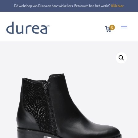
Dé webshop van Durea en haar winkeliers. Benieuwd hoe het werkt?
Klik hier
0
Home
Stiefeletten
9739.9359