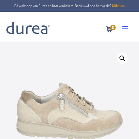
Dé webshop van Durea en haar winkeliers. Benieuwd hoe het werkt?
Klik hier
0
Home
Schnürschuhe
6262.0479