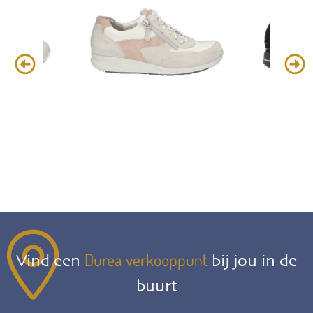
Durea verkooppunt
Vind een
bij jou in de
buurt