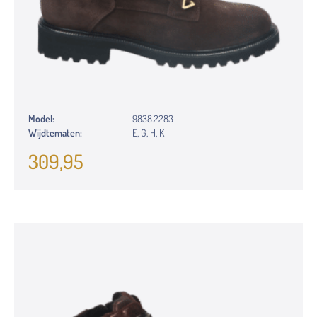
Model:
9838.2283
Wijdtematen:
E, G, H, K
309,95