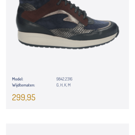
Model:
9842.2316
Wijdtematen:
G, H, K, M
299,95