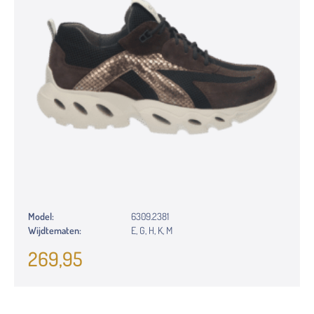
Model:
6309.2381
Wijdtematen:
E, G, H, K, M
269,95