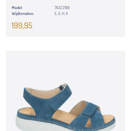
Model:
7432.2169
Wijdtematen:
E, G, H, K
199,95