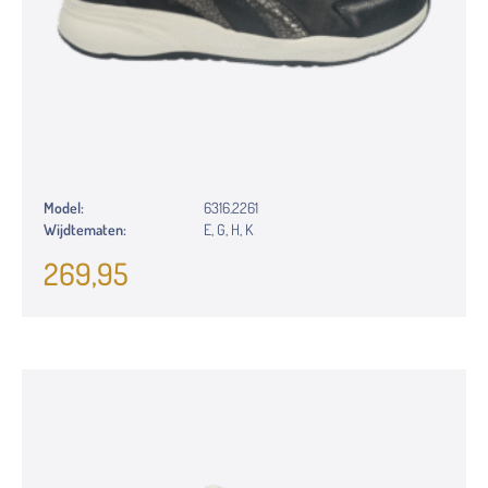
Model:
6316.2261
Wijdtematen:
E, G, H, K
269,95