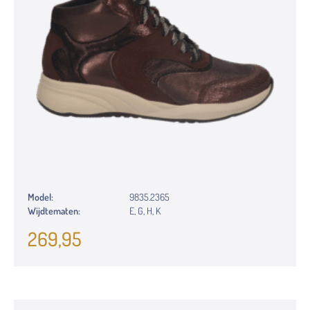
Model:
9835.2365
Wijdtematen:
E, G, H, K
269,95