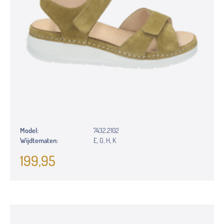
Model:
7432.2102
Wijdtematen:
E, G, H, K
199,95