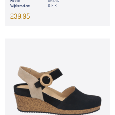
Model:
5919.1017
Wijdtematen:
G, H, K
239,95