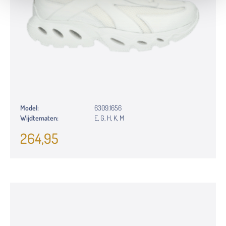
Model:
6309.1656
Wijdtematen:
E, G, H, K, M
264,95