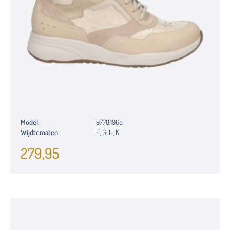
Model:
9778.1968
Wijdtematen:
E, G, H, K
279,95