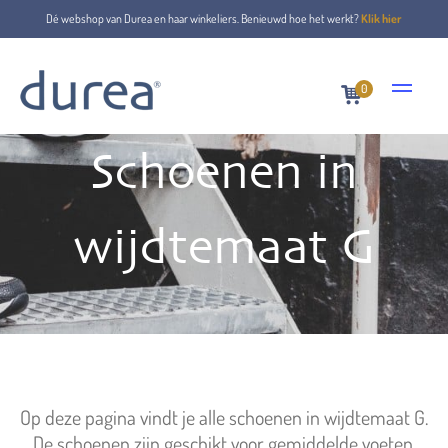
Dé webshop van Durea en haar winkeliers. Benieuwd hoe het werkt?
Klik hier
0
Schoenen in
wijdtemaat G
Op deze pagina vindt je alle schoenen in wijdtemaat G.
De schoenen zijn geschikt voor gemiddelde voeten.