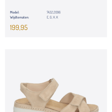
Model:
7432.2096
Wijdtematen:
E, G, H, K
199,95