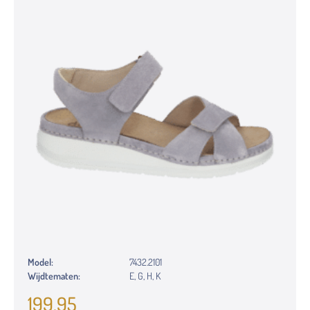
Model:
7432.2101
Wijdtematen:
E, G, H, K
199,95