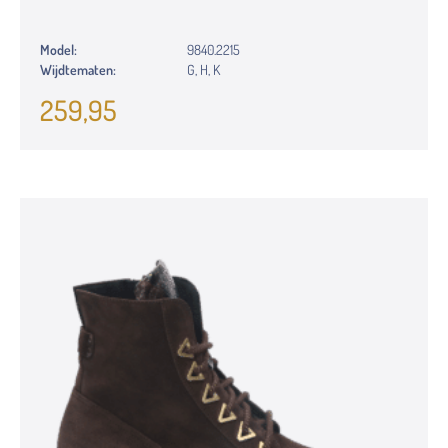
Model:
9840.2215
Wijdtematen:
G, H, K
259,95