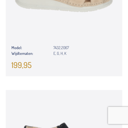
Model:
7432.2067
Wijdtematen:
E, G, H, K
199,95