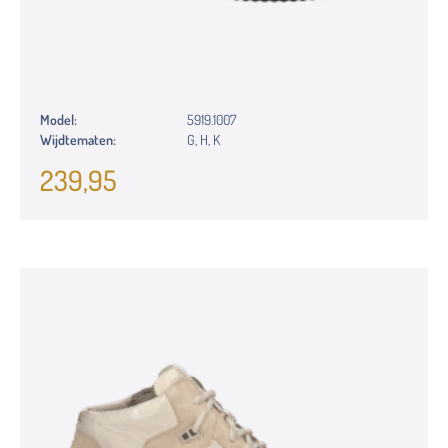
Model:
5919.1007
Wijdtematen:
G, H, K
239,95