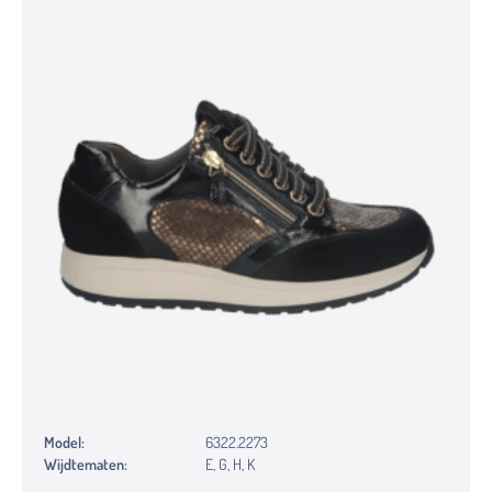
Model:
6322.2273
Wijdtematen:
E, G, H, K