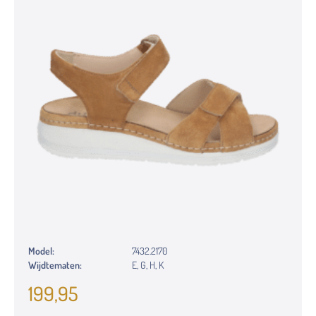
Model:
7432.2170
Wijdtematen:
E, G, H, K
199,95