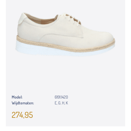
Model:
6191.1420
Wijdtematen:
E, G, H, K
274,95