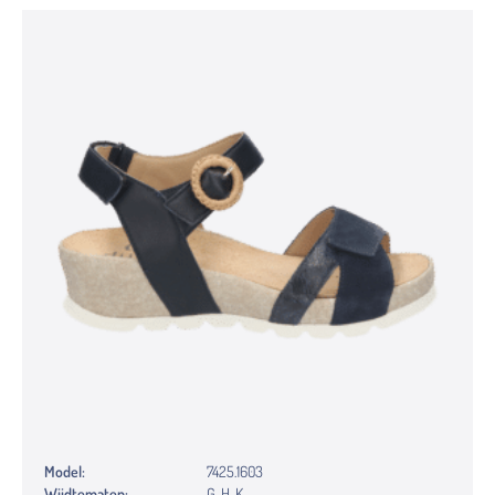
Model:
7425.1603
Wijdtematen:
G, H, K