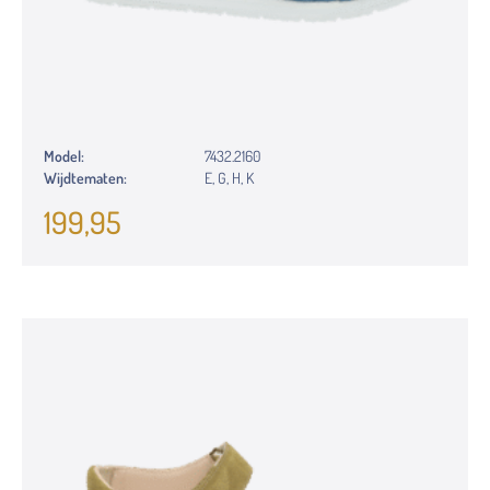
Model:
7432.2160
Wijdtematen:
E, G, H, K
199,95