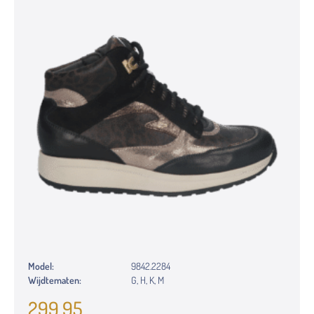
Model:
9842.2284
Wijdtematen:
G, H, K, M
299,95