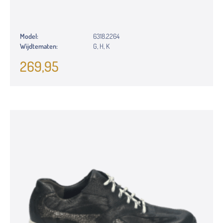
Model:
6318.2264
Wijdtematen:
G, H, K
269,95