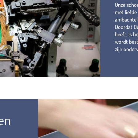
Onze scho
met liefde
ambachteli
Doordat Du
heeft, is h
wordt best
zijn onder
en