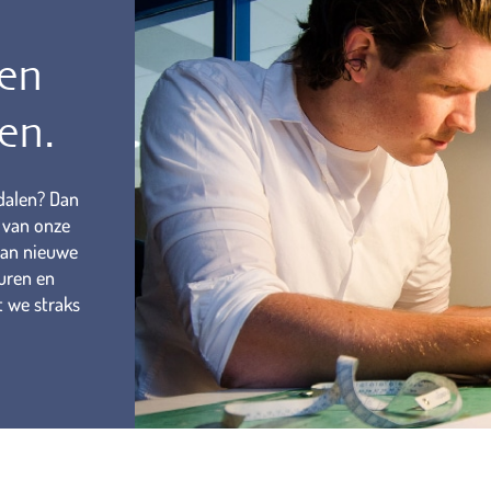
een
en.
dalen? Dan
n van onze
 van nieuwe
uren en
t we straks