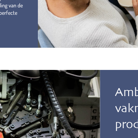
ling van de
perfecte
Amb
vak
prod