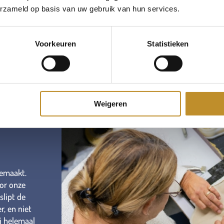
erzameld op basis van uw gebruik van hun services.
Voorkeuren
Statistieken
Weigeren
gemaakt.
or onze
slipt de
r, en niet
ij helemaal