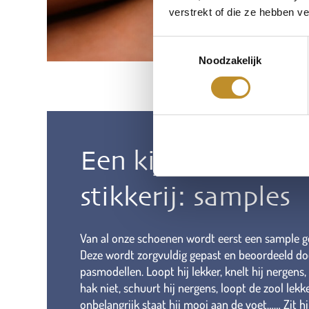
verstrekt of die ze hebben v
Toestemmingsselectie
Noodzakelijk
Een kijkje in de
stikkerij: samples
Van al onze schoenen wordt eerst een sample 
Deze wordt zorgvuldig gepast en beoordeeld do
pasmodellen. Loopt hij lekker, knelt hij nergens, 
hak niet, schuurt hij nergens, loopt de zool lekke
onbelangrijk staat hij mooi aan de voet…… Zit h