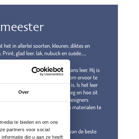
rmeester
bt het in allerlei soorten, kleuren, diktes en
. Print, glad leer, lak, nubuck en suède…..
ester bewaakt de kwaliteit van ons leer. Hij is
aat in het buitenland te vinden om ervoor te
de kwaliteit van het leer perfect is. Is het leer
 klopt de kleur, is het zacht genoeg en hoe zit
Over
 glans? En natuurlijk gaan onze designers
 mee om inspiratie op te doen en materialen te
 voor de nieuwe collectie.
 media te bieden en om ons
ze partners voor social
wij voor de mooiste leersoorten van de beste
nformatie die u aan ze heeft
voor al onze schoenen.