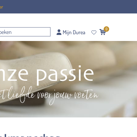
er
0
Mijn Durea
ze passie
t liefde voor jouw voeten