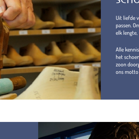
Uit liefde
passen. Om
elk lengte
Alle kenni
het schoen
zoon doorg
ons motto 