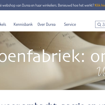
é webshop van Durea en haar winkeliers. Benieuwd hoe het werkt?
Klik hi
kels
Kennisbank
Over Durea
Service
oenfabriek: on
Ui