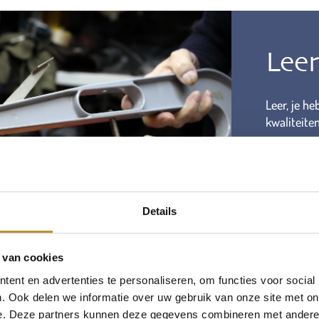
Lee
Leer, je he
kwaliteiten
Onze leerme
met regelm
zorgen dat 
dik genoeg,
Details
het met de
regelmatig
 van cookies
selecteren
ent en advertenties te personaliseren, om functies voor social
. Ook delen we informatie over uw gebruik van onze site met on
Zo zorgen 
e. Deze partners kunnen deze gegevens combineren met andere i
kwaliteit 