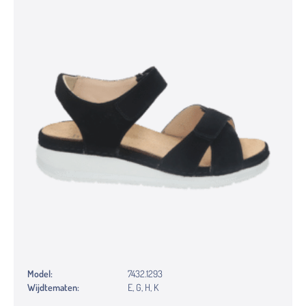
Model:
7432.1293
Wijdtematen:
E, G, H, K