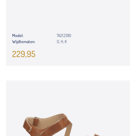
Model:
7421.2010
Wijdtematen:
G, H, K
229,95