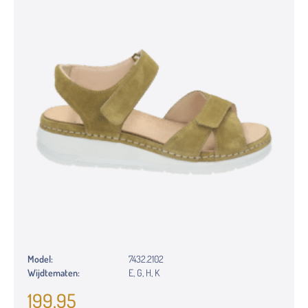
Model:
7432.2102
Wijdtematen:
E, G, H, K
199,95