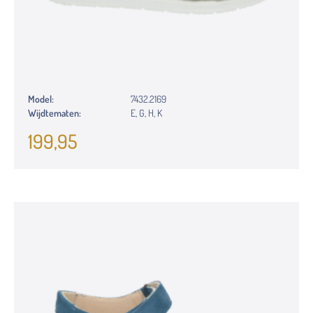
Model:
7432.2169
Wijdtematen:
E, G, H, K
199,95