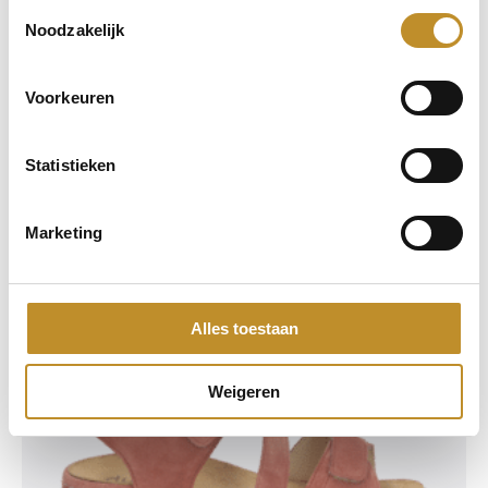
Toestemmingsselectie
Noodzakelijk
Model:
7431.2168
Voorkeuren
Wijdtematen:
G, H, K
209,95
Statistieken
Marketing
Alles toestaan
Weigeren