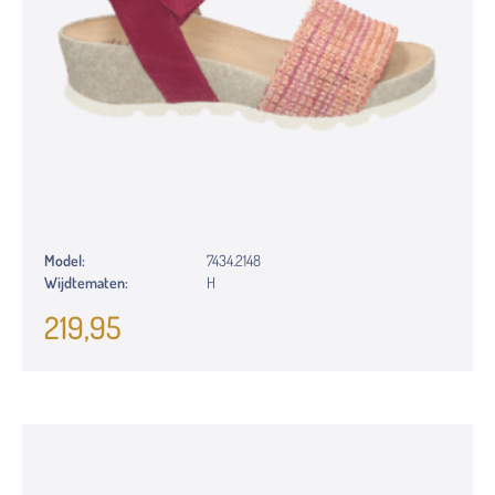
Model:
7434.2148
Wijdtematen:
H
219,95