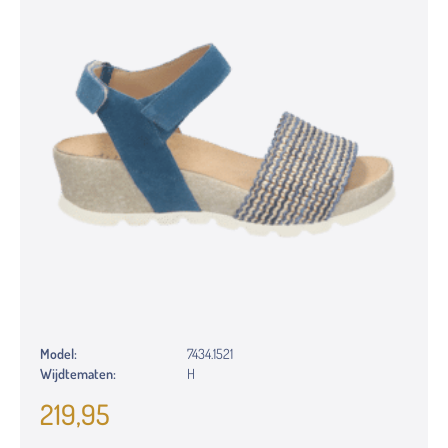
Model:
7434.1521
Wijdtematen:
H
219,95