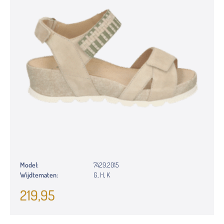
Model:
7429.2015
Wijdtematen:
G, H, K
219,95