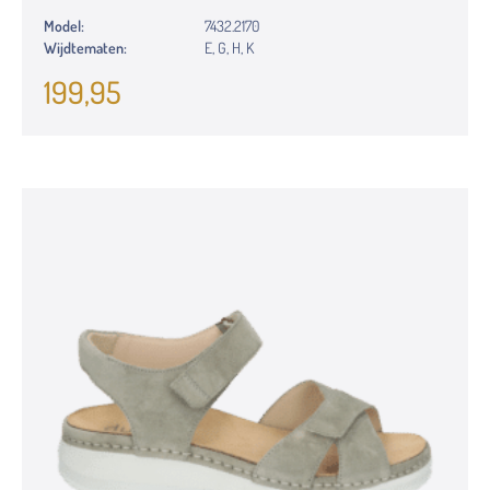
Model:
7432.2170
Wijdtematen:
E, G, H, K
199,95