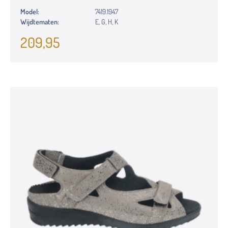
Model:
7419.1947
Wijdtematen:
E, G, H, K
209,95