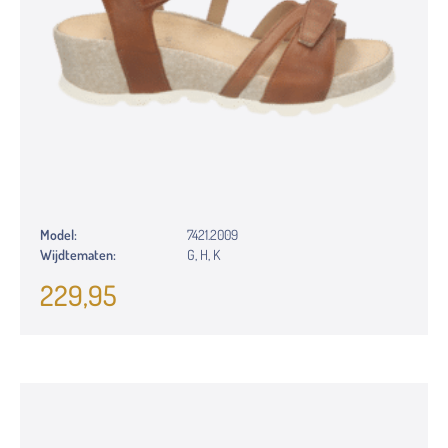
Model:
7421.2009
Wijdtematen:
G, H, K
229,95