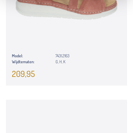
Model:
7431.2163
Wijdtematen:
G, H, K
209,95