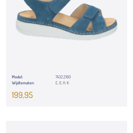
Model:
7432.2160
Wijdtematen:
E, G, H, K
199,95