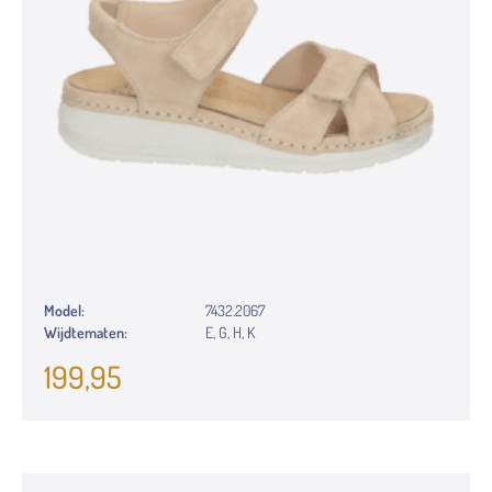
Model:
7432.2067
Wijdtematen:
E, G, H, K
199,95