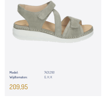
Model:
7431.2161
Wijdtematen:
G, H, K
209,95