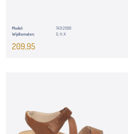
Model:
7431.2099
Wijdtematen:
G, H, K
209,95