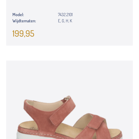
Model:
7432.2101
Wijdtematen:
E, G, H, K
199,95