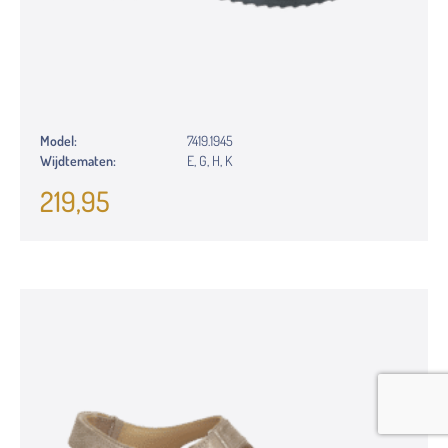
Model:
7419.1945
Wijdtematen:
E, G, H, K
219,95