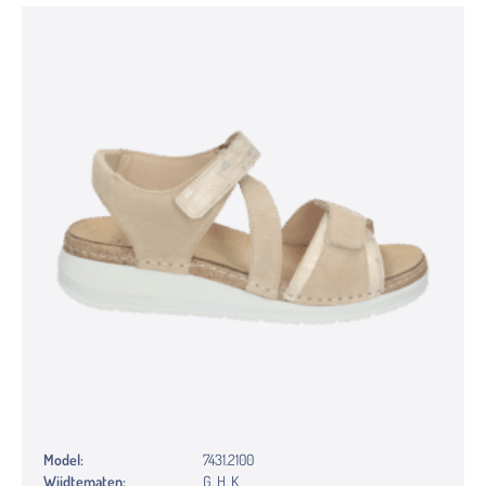
Model:
7431.2100
Wijdtematen:
G, H, K