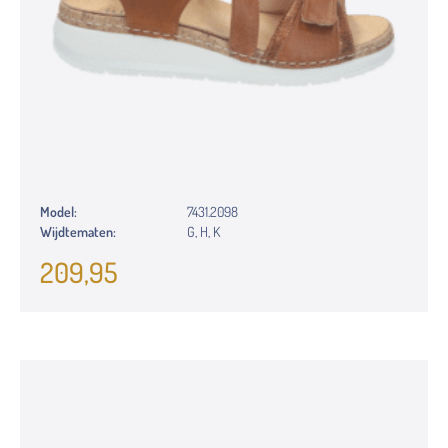
Model:
7431.2098
Wijdtematen:
G, H, K
209,95