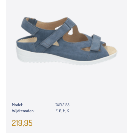
Model:
7419.2158
Wijdtematen:
E, G, H, K
219,95