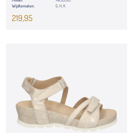
Wijdtematen:
G, H, K
219,95