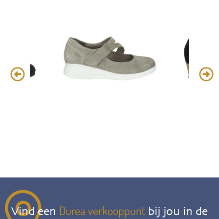
Durea verkooppunt
Vind een
bij jou in de