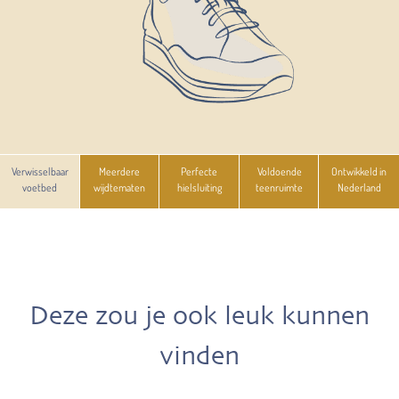
Verwisselbaar
Meerdere
Perfecte
Voldoende
Ontwikkeld in
voetbed
wijdtematen
hielsluiting
teenruimte
Nederland
Deze zou je ook leuk kunnen
vinden