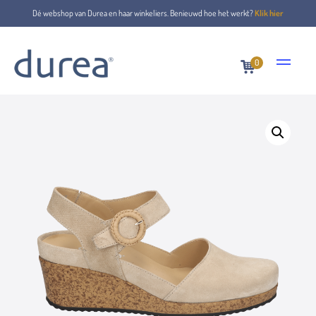
Dé webshop van Durea en haar winkeliers. Benieuwd hoe het werkt?
Klik hier
0
Home
Bandschoenen
5919.1017