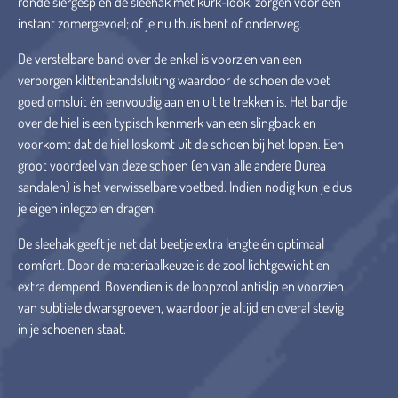
ronde siergesp en de sleehak met kurk-look, zorgen voor een
instant zomergevoel; of je nu thuis bent of onderweg.
De verstelbare band over de enkel is voorzien van een
verborgen klittenbandsluiting waardoor de schoen de voet
goed omsluit én eenvoudig aan en uit te trekken is. Het bandje
over de hiel is een typisch kenmerk van een slingback en
voorkomt dat de hiel loskomt uit de schoen bij het lopen. Een
groot voordeel van deze schoen (en van alle andere Durea
sandalen) is het verwisselbare voetbed. Indien nodig kun je dus
je eigen inlegzolen dragen.
De sleehak geeft je net dat beetje extra lengte én optimaal
comfort. Door de materiaalkeuze is de zool lichtgewicht en
extra dempend. Bovendien is de loopzool antislip en voorzien
van subtiele dwarsgroeven, waardoor je altijd en overal stevig
in je schoenen staat.