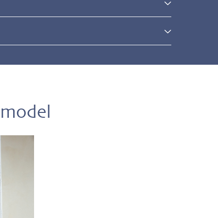
l
 model