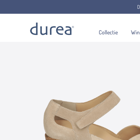
D
Home
Bandschoenen
5752.0986
Collectie
Win