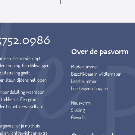
5752.0986
Over de pasvorm
in één. Het model oogt
ndersteuning. Een blikvanger
Modelnummer
uitstraling geeft.
Beschikbaar in wijdtematen
en steun tijdens het lopen.
Leestnummer
Leesteigenschappen
tenbandsluiting waardoor
trekken is. Een groot
Neusvorm
en) is het verwisselbare
Sluiting
.
Gewicht
gevoel; of je nu thuis
dien lichtgewicht en extra