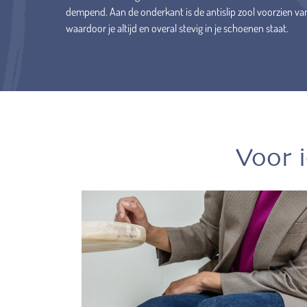
dempend. Aan de onderkant is de antislip zool voorzien va
waardoor je altijd en overal stevig in je schoenen staat.
Voor 