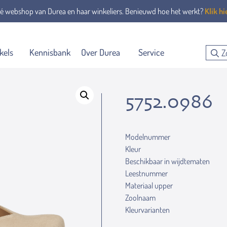
é webshop van Durea en haar winkeliers. Benieuwd hoe het werkt?
Klik hi
kels
Kennisbank
Over Durea
Service
5752.0986
Modelnummer
Kleur
Beschikbaar in wijdtematen
Leestnummer
Materiaal upper
Zoolnaam
Kleurvarianten