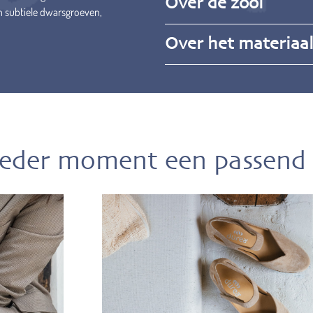
Over de zool
n subtiele dwarsgroeven,
Over het materiaa
ieder moment een passend