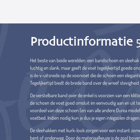
Productinformatie
Het beste van beide werelden: een bandschoen en sleehak 
luchtig en slank, maar geeft de voet tegelijkertijd goede o
is de v-uitsnede op de voorvoet die de schoen een elegante 
Tegelijkertijd biedt de brede band over de wreef stevigheid 
De verstelbare band over de enkel is voorzien van een klit
de schoen de voet goed omsluit én eenvoudig aan en uit te 
voordeel van deze schoen (en van alle andere Durea modell
voetbed. Indien nodig kun je dus je eigen inlegzolen dragen
De sleehakken met kurk-look zorgen voor een instant zomer
bent of onderweg. Door de materiaalkeuze is de zool boven