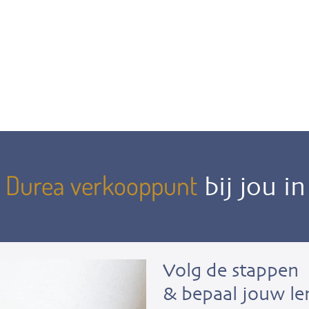
Durea verkooppunt
n
bij jou i
Volg de stappen
& bepaal jouw le