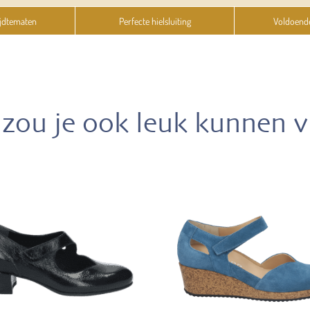
jdtematen
Perfecte hielsluiting
Voldoend
zou je ook leuk kunnen 