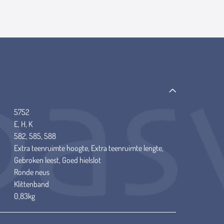
5752
E, H, K
582, 585, 588
Extra teenruimte hoogte, Extra teenruimte lengte,
Gebroken leest, Goed hielslot
Ronde neus
Klittenband
0,83kg