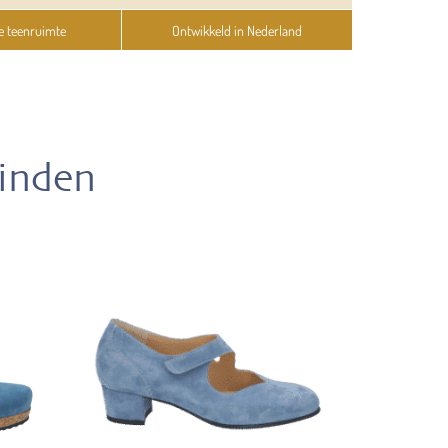
e teenruimte
Ontwikkeld in Nederland
vinden