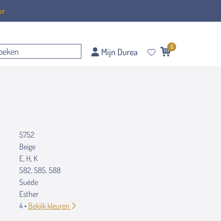
er
0
Mijn Durea
5752
Beige
E, H, K
582, 585, 588
Suède
Esther
4 •
Bekijk kleuren