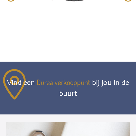
Durea verkooppunt
Vind een
bij jou in de
buurt