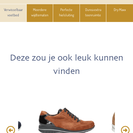
Verwisselbaar
Meerdere
Perfecte
Durea extra
Dry Maxx
voetbed
wijdtematen
hielsluiting
teenruimte
Deze zou je ook leuk kunnen
vinden