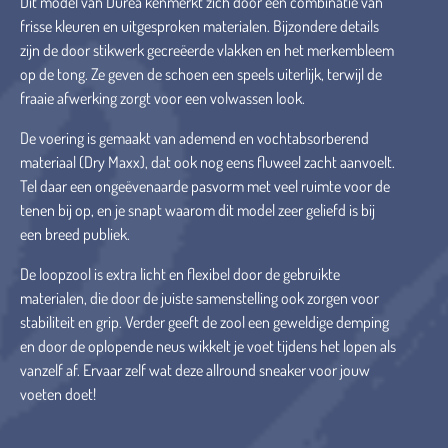
Dit model van Durea kenmerkt zich door een combinatie van
frisse kleuren en uitgesproken materialen. Bijzondere details
zijn de door stikwerk gecreëerde vlakken en het merkembleem
op de tong. Ze geven de schoen een speels uiterlijk, terwijl de
fraaie afwerking zorgt voor een volwassen look.
De voering is gemaakt van ademend en vochtabsorberend
materiaal (Dry Maxx), dat ook nog eens fluweel zacht aanvoelt.
Tel daar een ongeëvenaarde pasvorm met veel ruimte voor de
tenen bij op, en je snapt waarom dit model zeer geliefd is bij
een breed publiek.
De loopzool is extra licht en flexibel door de gebruikte
materialen, die door de juiste samenstelling ook zorgen voor
stabiliteit en grip. Verder geeft de zool een geweldige demping
en door de oplopende neus wikkelt je voet tijdens het lopen als
vanzelf af. Ervaar zelf wat deze allround sneaker voor jouw
voeten doet!