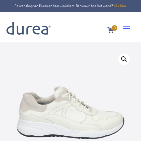
Dé webshop van Durea en haar winkeliers. Benieuwd hoe het werkt?
Klik hier
0
Home
Veterschoenen
6283.0891