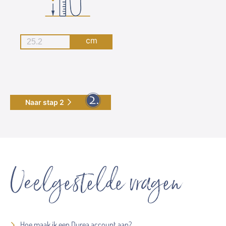
cm
Naar stap 2
Veelgestelde vragen
Hoe maak ik een Durea account aan?