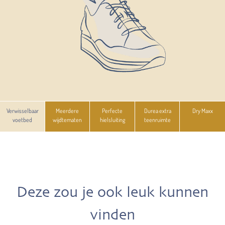
Verwisselbaar
Meerdere
Perfecte
Durea extra
Dry Maxx
voetbed
wijdtematen
hielsluiting
teenruimte
Deze zou je ook leuk kunnen
vinden