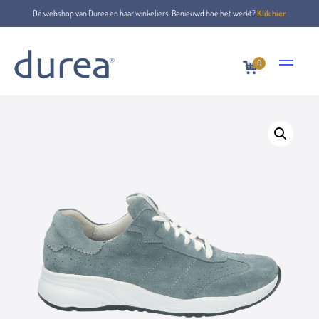
Dé webshop van Durea en haar winkeliers. Benieuwd hoe het werkt?
Klik hier
0
Home
Veterschoenen
6289.2143