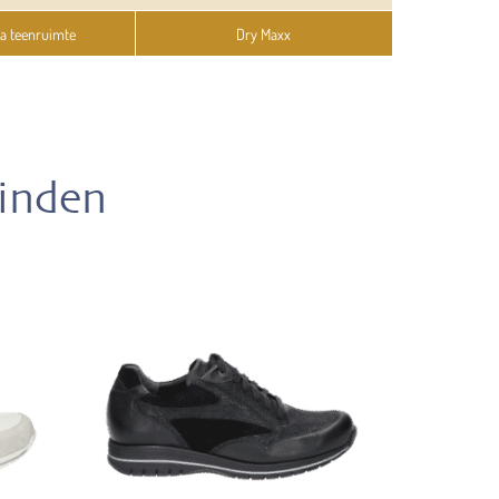
ra teenruimte
Dry Maxx
vinden