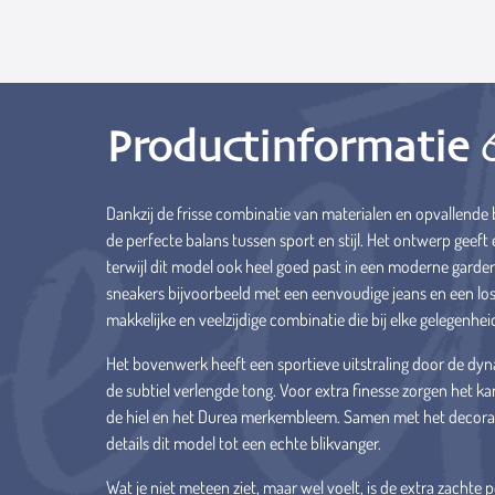
Productinformatie
Dankzij de frisse combinatie van materialen en opvallende b
de perfecte balans tussen sport en stijl. Het ontwerp geeft 
terwijl dit model ook heel goed past in een moderne garde
sneakers bijvoorbeeld met een eenvoudige jeans en een los
makkelijke en veelzijdige combinatie die bij elke gelegenhei
Het bovenwerk heeft een sportieve uitstraling door de dyn
de subtiel verlengde tong. Voor extra finesse zorgen het kar
de hiel en het Durea merkembleem. Samen met het decora
details dit model tot een echte blikvanger.
Wat je niet meteen ziet, maar wel voelt, is de extra zachte po