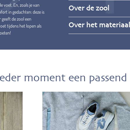
 voet. En, zoals je van
Over de zool
ort in gedachten: deze is
er geeft de zool een
Over het materiaa
et tijdens het lopen als
voeten!
ieder moment een passend