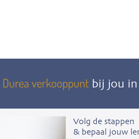
Durea verkooppunt
n
bij jou i
Volg de stappen
& bepaal jouw le