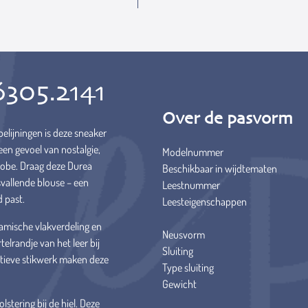
6305.2141
Over de pasvorm
elijningen is deze sneaker
een gevoel van nostalgie,
Modelnummer
robe. Draag deze Durea
Beschikbaar in wijdtematen
vallende blouse – een
Leestnummer
d past.
Leesteigenschappen
amische vlakverdeling en
Neusvorm
telrandje van het leer bij
Sluiting
tieve stikwerk maken deze
Type sluiting
Gewicht
lstering bij de hiel. Deze