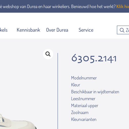
é webshop van Durea en haar winkeliers. Benieuwd hoe het werkt?
Klik hi
kels
Kennisbank
Over Durea
Service
6305.2141
Modelnummer
Kleur
Beschikbaar in wijdtematen
Leestnummer
Materiaal upper
Zoolnaam
Kleurvarianten