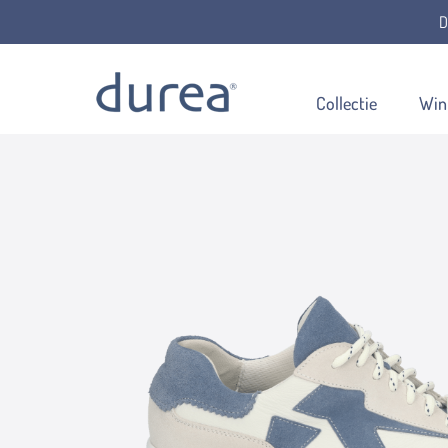
D
Home
Veterschoenen
6305.2141
Collectie
Win