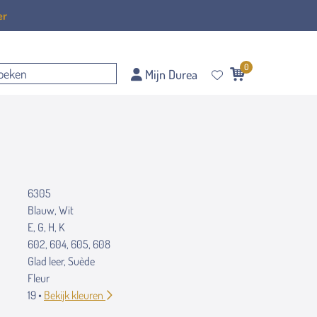
er
0
Mijn Durea
6305
Blauw, Wit
E, G, H, K
602, 604, 605, 608
Glad leer, Suède
Fleur
19 •
Bekijk kleuren