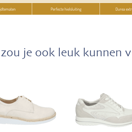
jdtematen
Perfecte hielsluiting
Durea ext
zou je ook leuk kunnen 