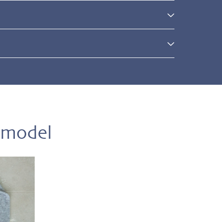
l
 model