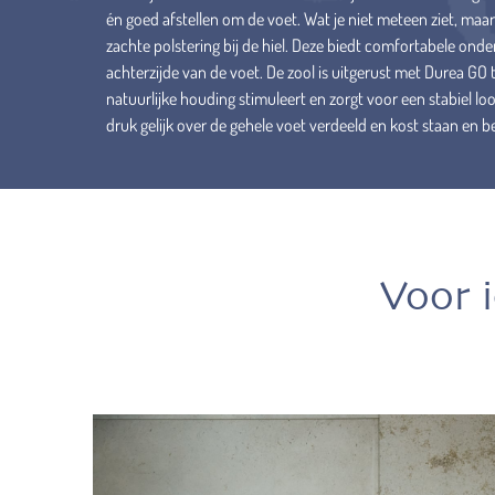
én goed afstellen om de voet. Wat je niet meteen ziet, maar 
zachte polstering bij de hiel. Deze biedt comfortabele ond
achterzijde van de voet. De zool is uitgerust met Durea GO 
natuurlijke houding stimuleert en zorgt voor een stabiel l
druk gelijk over de gehele voet verdeeld en kost staan en 
Voor 