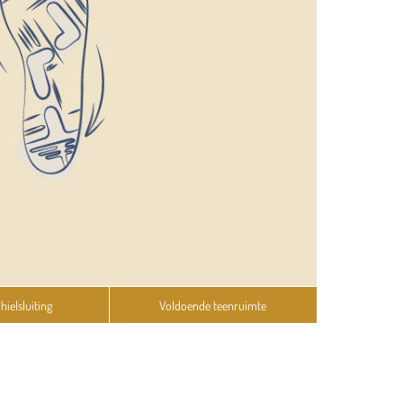
hielsluiting
Voldoende teenruimte