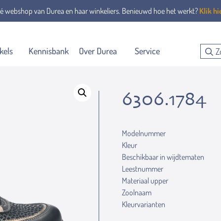
é webshop van Durea en haar winkeliers. Benieuwd hoe het werkt?
Klik hi
kels
Kennisbank
Over Durea
Service
6306.1784
Modelnummer
Kleur
Beschikbaar in wijdtematen
Leestnummer
Materiaal upper
Zoolnaam
Kleurvarianten