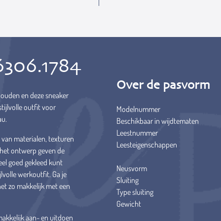
6306.1784
Over de pasvorm
 houden en deze sneaker
tijlvolle outfit voor
Modelnummer
eau.
Beschikbaar in wijdtematen
Leestnummer
van materialen, texturen
Leesteigenschappen
n het ontwerp geven de
heel goed gekleed kunt
Neusvorm
lvolle werkoutfit. Ga je
Sluiting
net zo makkelijk met een
Type sluiting
Gewicht
makkelijk aan- en uitdoen