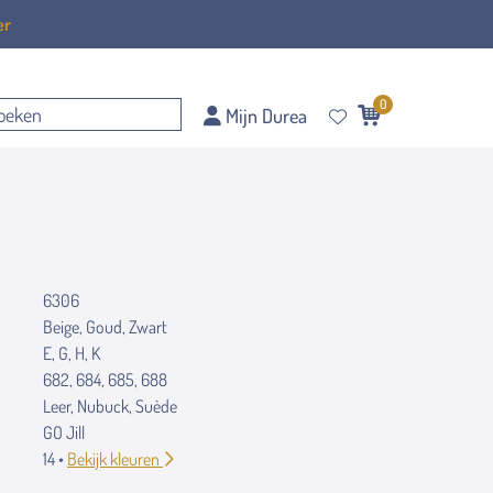
er
0
Mijn Durea
6306
Beige, Goud, Zwart
E, G, H, K
682, 684, 685, 688
Leer, Nubuck, Suède
GO Jill
14 •
Bekijk kleuren