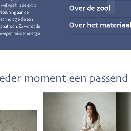
wel voelt, is de extra
Over de zool
ersteuning aan de
technologie die een
Over het materiaa
ooppatroon. Zo wordt de
bewegen minder energie.
ieder moment een passend