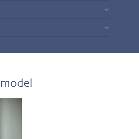
l
 model