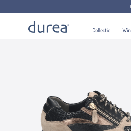
D
Home
Veterschoenen
6306.1784
Collectie
Win