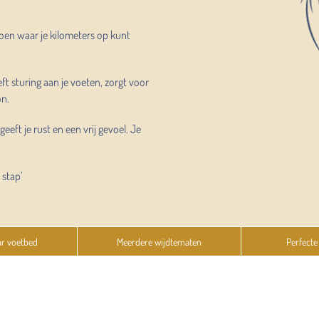
hoen waar je kilometers op kunt
ft sturing aan je voeten, zorgt voor
on.
ft je rust en een vrij gevoel. Je
 stap’
ar voetbed
Meerdere wijdtematen
Perfecte 