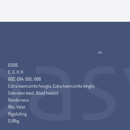
6306
E, G, H, K
682, 684, 685, 688
Extra teenruimte hoogte, Extra teenruimte lengte,
Gebroken leest, Goed hielslot
Ronde neus
Rits, Veter
Rijgsluiting
0,81kg