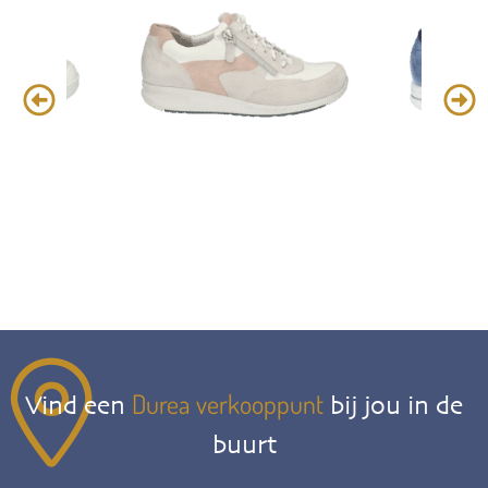
Durea verkooppunt
Vind een
bij jou in de
buurt