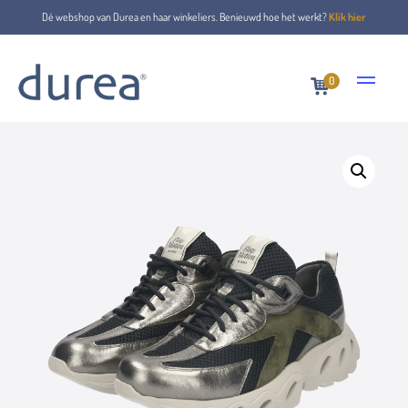
Dé webshop van Durea en haar winkeliers. Benieuwd hoe het werkt?
Klik hier
0
Home
Veterschoenen
6309.1921