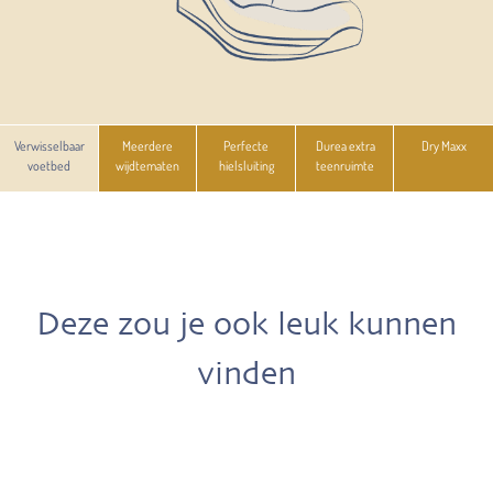
Verwisselbaar
Meerdere
Perfecte
Durea extra
Dry Maxx
voetbed
wijdtematen
hielsluiting
teenruimte
Deze zou je ook leuk kunnen
vinden