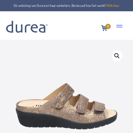
Dé webshop van Durea en haar winkeliers. Benieuwd hoe het werkt?
Klik hier
0
Home
Sandalen
7369.1423