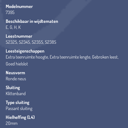
Modelnummer
7395
Beschikbaar in wijdtematen
E, G, H, K
Leestnummer
S232S, S234S, S235S, S238S
Leesteigenschappen
Extra teenruimte hoogte, Extra teenruimte lengte, Gebroken leest,
Goed hielslot
Neusvorm
Ronde neus
Sluiting
Klittenband
Type sluiting
Passant sluiting
Hielheffing (L4)
20mm