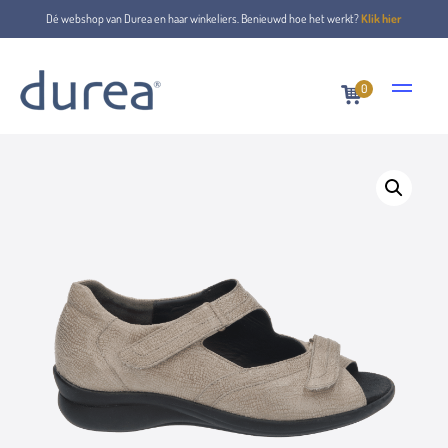
Dé webshop van Durea en haar winkeliers. Benieuwd hoe het werkt?
Klik hier
0
Home
Sandalen
7395.0826