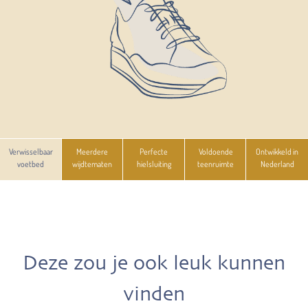
Verwisselbaar
Meerdere
Perfecte
Voldoende
Ontwikkeld in
voetbed
wijdtematen
hielsluiting
teenruimte
Nederland
Deze zou je ook leuk kunnen
vinden