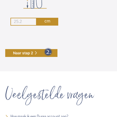
cm
Naar stap 2
Veelgestelde vragen
Hoe maak ik een Durea account aan?