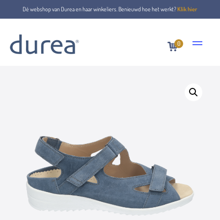
Dé webshop van Durea en haar winkeliers. Benieuwd hoe het werkt?
Klik hier
0
Home
Sandalen
7419.2158