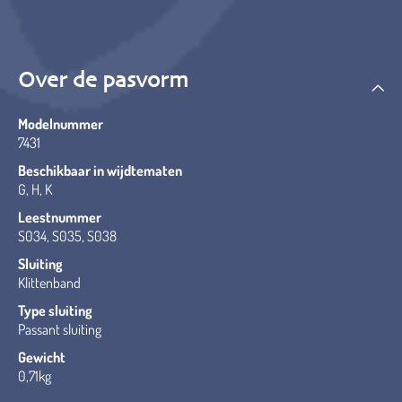
Over de pasvorm
Modelnummer
7431
Beschikbaar in wijdtematen
G, H, K
Leestnummer
S034, S035, S038
Sluiting
Klittenband
Type sluiting
Passant sluiting
Gewicht
0,71kg