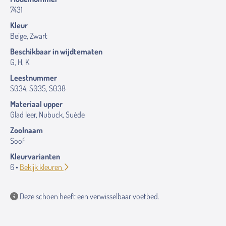
7431
Kleur
Beige, Zwart
Beschikbaar in wijdtematen
G, H, K
Leestnummer
S034, S035, S038
Materiaal upper
Glad leer, Nubuck, Suède
Zoolnaam
Soof
Kleurvarianten
6 •
Bekijk kleuren
Deze schoen heeft een verwisselbaar voetbed.