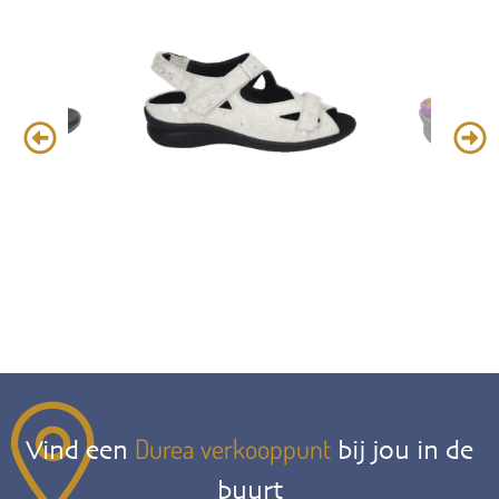
Durea verkooppunt
Vind een
bij jou in de
buurt