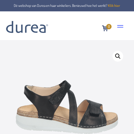
Dé webshop van Durea en haar winkeliers. Benieuwd hoe het werkt?
Klik hier
0
Home
Sandalen
7431.2099