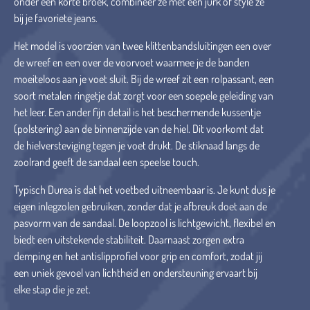
onder een korte broek, combineer ze met een jurk of style ze
bij je favoriete jeans.
Het model is voorzien van twee klittenbandsluitingen een over
de wreef en een over de voorvoet waarmee je de banden
moeiteloos aan je voet sluit. Bij de wreef zit een rolpassant, een
soort metalen ringetje dat zorgt voor een soepele geleiding van
het leer. Een ander fijn detail is het beschermende kussentje
(polstering) aan de binnenzijde van de hiel. Dit voorkomt dat
de hielversteviging tegen je voet drukt. De stiknaad langs de
zoolrand geeft de sandaal een speelse touch.
Typisch Durea is dat het voetbed uitneembaar is. Je kunt dus je
eigen inlegzolen gebruiken, zonder dat je afbreuk doet aan de
pasvorm van de sandaal. De loopzool is lichtgewicht, flexibel en
biedt een uitstekende stabiliteit. Daarnaast zorgen extra
demping en het antislipprofiel voor grip en comfort, zodat jij
een uniek gevoel van lichtheid en ondersteuning ervaart bij
elke stap die je zet.