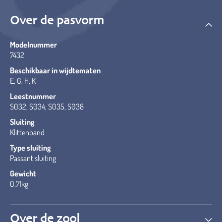
Over de pasvorm
Modelnummer
7432
Beschikbaar in wijdtematen
E, G, H, K
Leestnummer
S032, S034, S035, S038
Sluiting
Klittenband
Type sluiting
Passant sluiting
Gewicht
0,71kg
Over de zool