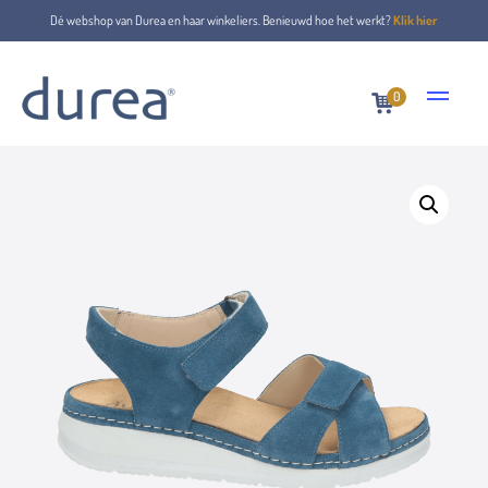
Dé webshop van Durea en haar winkeliers. Benieuwd hoe het werkt?
Klik hier
0
Home
Sandalen
7432.2160