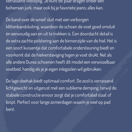
verrassend veelzijdig. Je kunt dit paar dragen onder een
bohemian jurk, maar ook bij je favoriete jeans; alles kan.
De band over de wreef sluit met een verborgen
klittenbandsluiting, waardoor de schoen de voet goed omsluit
én eenvoudig aan en uit te trekken is. Een doordacht detail is
de extra zachte polstering aan de binnenzijde van de hiel. Het is
een soort kussentje dat comfortabele ondersteuning biedt en
voorkomt dat de hielversteviging tegen je voet drukt. Net als
alle andere Durea schoenen heeft dit model een verwisselbaar
voetbed, handig als je je eigen inlegzolen wil gebruiken.
De lage sleehak biedt optimaal comfort. De zool is verrassend
lichtgewicht en uitgerust met een sublieme demping, terwijl de
stabiele constructie ervoor zorgt dat je comfortabel staat of
loopt. Perfect voor lange zomerdagen waarin je veel op pad
bent.