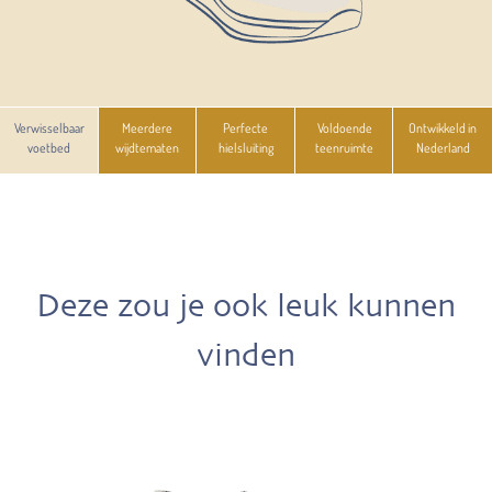
Verwisselbaar
Meerdere
Perfecte
Voldoende
Ontwikkeld in
voetbed
wijdtematen
hielsluiting
teenruimte
Nederland
Deze zou je ook leuk kunnen
vinden