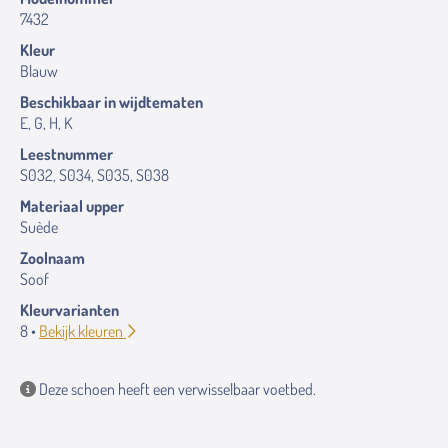
7432
Kleur
Blauw
Beschikbaar in wijdtematen
E, G, H, K
Leestnummer
S032, S034, S035, S038
Materiaal upper
Suède
Zoolnaam
Soof
Kleurvarianten
8 •
Bekijk kleuren
Deze schoen heeft een verwisselbaar voetbed.