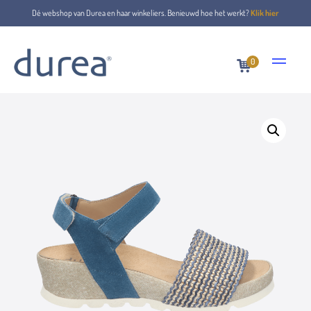
Dé webshop van Durea en haar winkeliers. Benieuwd hoe het werkt?
Klik hier
0
Home
Sandalen
7434.1521