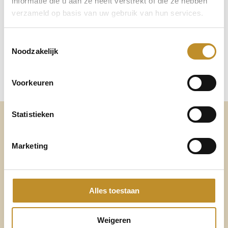
informatie die u aan ze heeft verstrekt of die ze hebben
verzameld op basis van uw gebruik van hun services.
Toestemmingsselectie
Noodzakelijk
Voorkeuren
Statistieken
Altijd voldoende ruimte
voor mijn eigen voetbed
Marketing
Verwisselbaar voetbed
Alles toestaan
Al onze schoenen en sandalen hebben een verwisselbaar
ergonomisch gevormd voetbed.
Weigeren
Draag je een op maat gemaakt voetbed? Dan kun je het