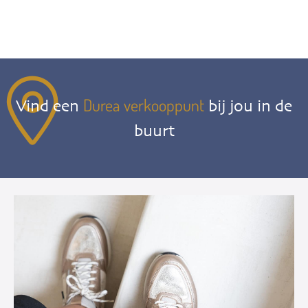
Durea verkooppunt
Vind een
bij jou in de
buurt