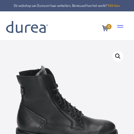
Dé webshop van Durea en haar winkeliers. Benieuwd hoe het werkt?
Klik hier
0
Home
Veterboots
9769.1170