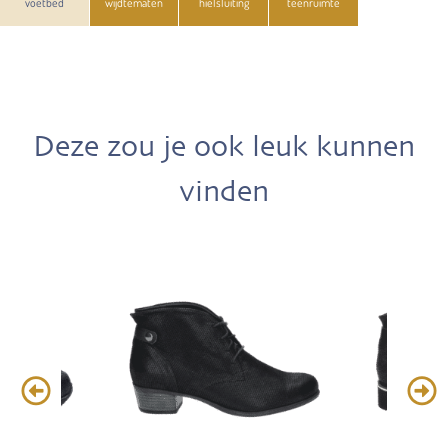
voetbed
wijdtematen
hielsluiting
teenruimte
Deze zou je ook leuk kunnen
vinden