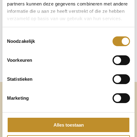
partners kunnen deze gegevens combineren met andere
informatie die u aan ze heeft verstrekt of die ze hebben
verzameld op basis van uw gebruik van hun services.
Toestemmingsselectie
Noodzakelijk
Voorkeuren
Statistieken
Altijd voldoende ruimte
Marketing
voor mijn eigen voetbed
Alles toestaan
Verwisselbaar voetbed
Al onze schoenen en sandalen hebben een verwisselbaar