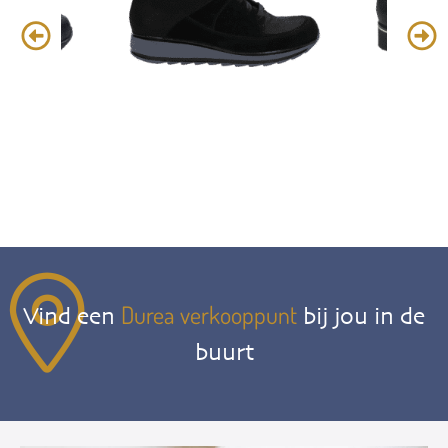
Durea verkooppunt
Vind een
bij jou in de
buurt