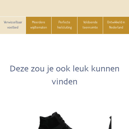
Verwisselbaar
Meerdere
Perfecte
Voldoende
Ontwikkeld in
voetbed
wijdtematen
hielsluiting
teenruimte
Nederland
Deze zou je ook leuk kunnen
vinden