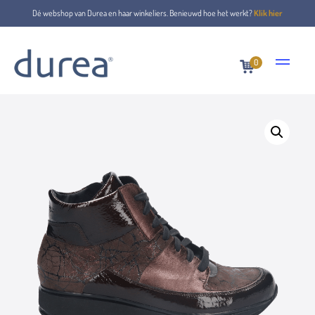
Dé webshop van Durea en haar winkeliers. Benieuwd hoe het werkt?
Klik hier
0
Home
Veterboots
9772.1885