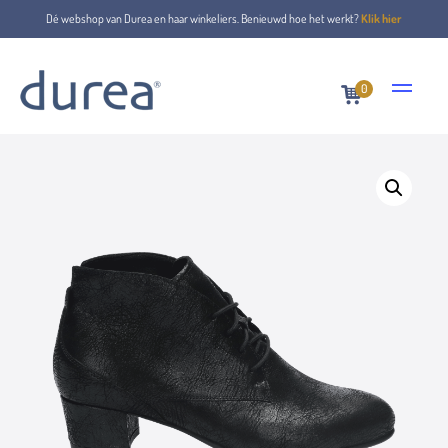
Dé webshop van Durea en haar winkeliers. Benieuwd hoe het werkt?
Klik hier
0
Home
Veterboots
9795.1235