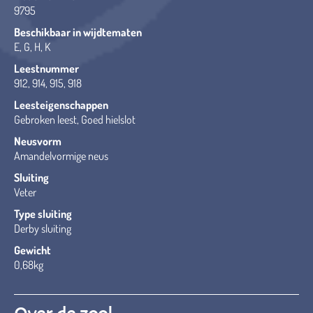
9795
Beschikbaar in wijdtematen
E, G, H, K
Leestnummer
912, 914, 915, 918
Leesteigenschappen
Gebroken leest, Goed hielslot
Neusvorm
Amandelvormige neus
Sluiting
Veter
Type sluiting
Derby sluiting
Gewicht
0,68kg