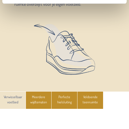
ruimte overblijft voor je eigen voetbed.
Verwisselbaar
Meerdere
Perfecte
Voldoende
voetbed
wijdtematen
hielsluiting
teenruimte