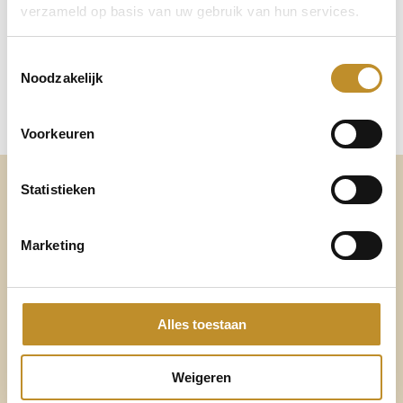
verzameld op basis van uw gebruik van hun services.
Toestemmingsselectie
Noodzakelijk
Voorkeuren
Altijd voldoende ruimte
Statistieken
voor mijn eigen voetbed
Marketing
Verwisselbaar voetbed
Al onze schoenen en sandalen hebben een verwisselbaar
Alles toestaan
ergonomisch gevormd voetbed.
Draag je een op maat gemaakt voetbed? Dan kun je het
Weigeren
voetbed gemakkelijk verwisselen zodat er voldoende