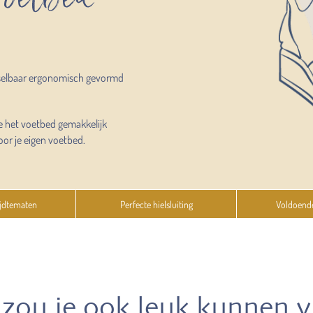
selbaar ergonomisch gevormd
e het voetbed gemakkelijk
oor je eigen voetbed.
jdtematen
Perfecte hielsluiting
Voldoend
zou je ook leuk kunnen 