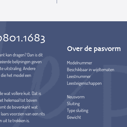
9801.1683
Over de pasvorm
gant kan dragen? Dan is dit
eëerde belijningen geven
Modelnummer
te uitstraling. Andere
Beschikbaar in wijdtematen
g, die het model een
Leestnummer
Leesteigenschappen
 wat vollere kuit. Dat is
Neusvorm
niet helemaal tot boven
Sluiting
 komt de bovenkant wat
Type sluiting
laars voorzien van een rits
Gewicht
 uit te trekken is.