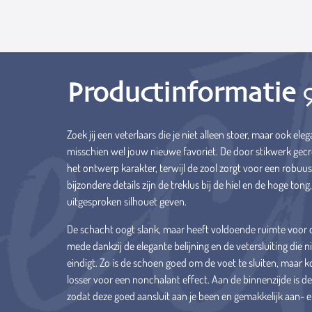
Productinformatie
Zoek jij een veterlaars die je niet alleen stoer, maar ook ele
misschien wel jouw nieuwe favoriet. De door stikwerk gecr
het ontwerp karakter, terwijl de zool zorgt voor een robuus
bijzondere details zijn de treklus bij de hiel en de hoge ton
uitgesproken silhouet geven.
De schacht oogt slank, maar heeft voldoende ruimte voor de
mede dankzij de elegante belijning en de vetersluiting die 
eindigt. Zo is de schoen goed om de voet te sluiten, maar
losser voor een nonchalant effect. Aan de binnenzijde is de 
zodat deze goed aansluit aan je been en gemakkelijk aan- en