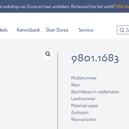
é webshop van Durea en haar winkeliers. Benieuwd hoe het werkt?
Klik hi
kels
Kennisbank
Over Durea
Service
9801.1683
Modelnummer
Kleur
Beschikbaar in wijdtematen
Leestnummer
Materiaal upper
Zoolnaam
Kleurvarianten