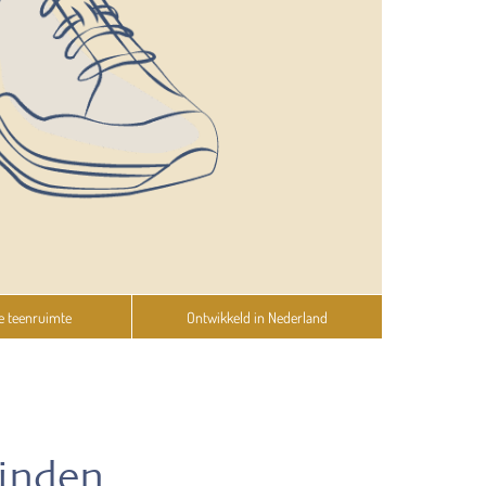
e teenruimte
Ontwikkeld in Nederland
vinden