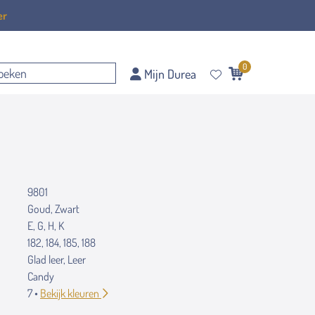
er
0
Mijn Durea
9801
Goud, Zwart
E, G, H, K
182, 184, 185, 188
Glad leer, Leer
Candy
7 •
Bekijk kleuren