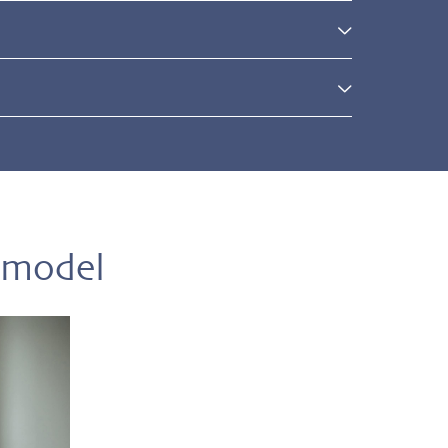
l
 model