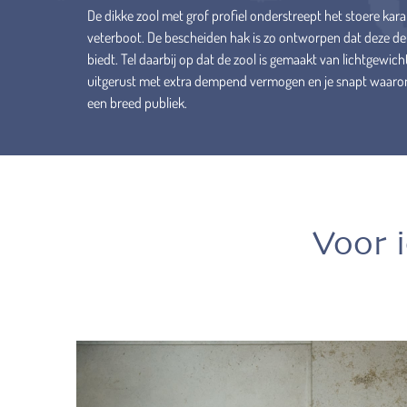
De dikke zool met grof profiel onderstreept het stoere kara
veterboot. De bescheiden hak is zo ontworpen dat deze de v
biedt. Tel daarbij op dat de zool is gemaakt van lichtgewicht
uitgerust met extra dempend vermogen en je snapt waarom d
een breed publiek.
Voor 