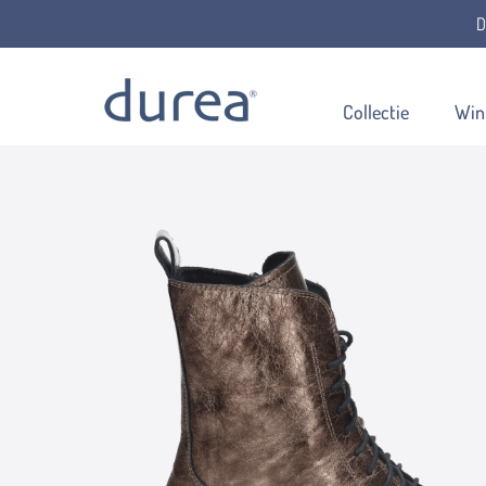
D
Home
Veterboots
9801.1683
Collectie
Win